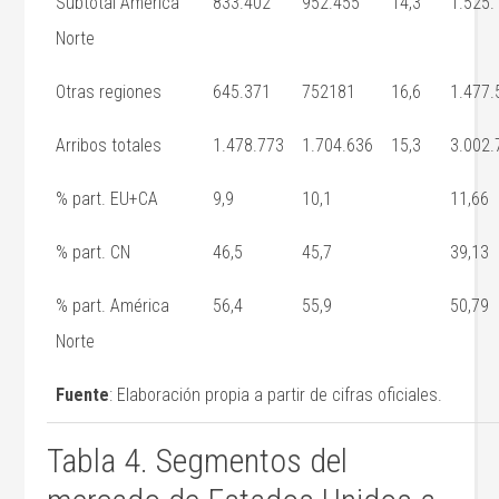
Subtotal América
833.402
952.455
14,3
1.525.
Norte
Otras regiones
645.371
752181
16,6
1.477.
Arribos totales
1.478.773
1.704.636
15,3
3.002.
% part. EU+CA
9,9
10,1
11,66
% part. CN
46,5
45,7
39,13
% part. América
56,4
55,9
50,79
Norte
Fuente
: Elaboración propia a partir de cifras oficiales.
Tabla 4. Segmentos del