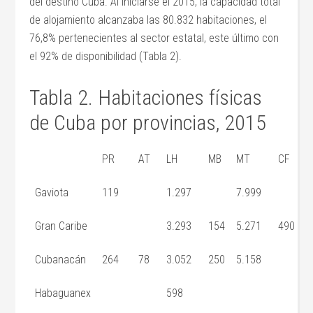
del destino Cuba. Al iniciarse el 2015, la capacidad total
de alojamiento alcanzaba las 80.832 habitaciones, el
76,8% pertenecientes al sector estatal, este último con
el 92% de disponibilidad (Tabla 2).
Tabla 2. Habitaciones físicas
de Cuba por provincias, 2015
PR
AT
LH
MB
MT
CF
Gaviota
119
1.297
7.999
Gran Caribe
3.293
154
5.271
490
Cubanacán
264
78
3.052
250
5.158
Habaguanex
598