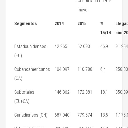
Acumulado enero-
mayo
Segmentos
2014
2015
%
Llega
15/14
año 2
Estadounidenses
42.265
62.093
46,9
91.25
(EU)
Cubanoamericanos
104.097
110.788
6,4
258.8
(CA)
Subtotales
146.362
172.881
18,1
350.0
(EU+CA)
Canadienses (CN)
687.040
779.574
13,5
1.175.