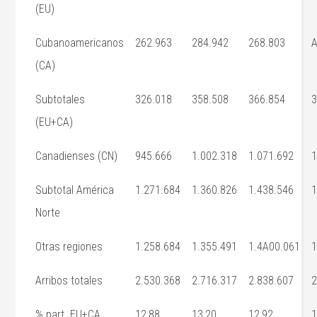
(EU)
Cubanoamericanos
262.963
284.942
268.803
(CA)
Subtotales
326.018
358.508
366.854
3
(EU+CA)
Canadienses (CN)
945.666
1.002.318
1.071.692
1
Subtotal América
1.271.684
1.360.826
1.438.546
1
Norte
Otras regiones
1.258.684
1.355.491
1.4A00.061
1
Arribos totales
2.530.368
2.716.317
2.838.607
2
% part. EU+CA
12,88
13,20
12,92
1