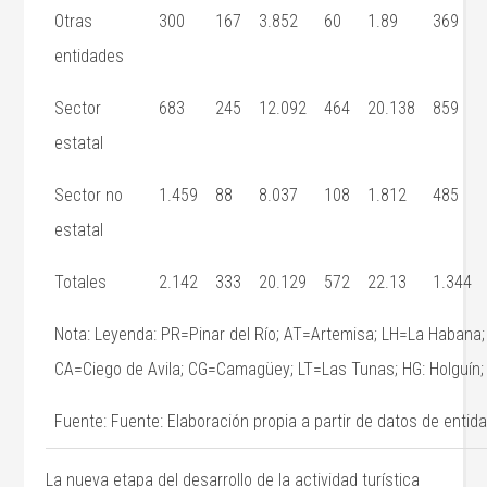
Otras
300
167
3.852
60
1.89
369
entidades
Sector
683
245
12.092
464
20.138
859
estatal
Sector no
1.459
88
8.037
108
1.812
485
estatal
Totales
2.142
333
20.129
572
22.13
1.344
Nota: Leyenda: PR=Pinar del Río; AT=Artemisa; LH=La Habana
CA=Ciego de Avila; CG=Camagüey; LT=Las Tunas; HG: Holguín
Fuente: Fuente: Elaboración propia a partir de datos de entid
La nueva etapa del desarrollo de la actividad turística