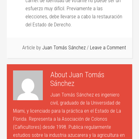
carnet de identidad de votante no puede ser un
esfuerzo muy difícil. Previamente a las
elecciones, debe llevarse a cabo la restauración
del Estado de Derecho.
Article by
Juan Tomás Sánchez
Leave a Comment
About
Juan Tomás
Sánchez
Juan Tomás Sánchez es ingeniero
civil, graduado de la Universidad de
Miami, y licenciado para la práctica en el Estado de La
Florida. Representa a la Asociación de Colonos
(Cañicultores) desde 1998. Publica regularmente
estudios sobre la industria azucarera y la agricultura en