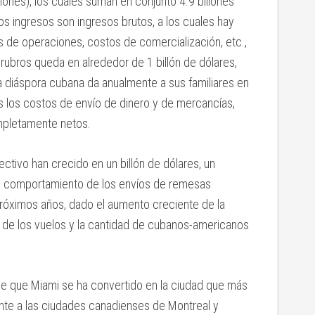
lones), los cuales suman en conjunto 4.9 billones
os ingresos son ingresos brutos, a los cuales hay
 de operaciones, costos de comercialización, etc.,
 rubros queda en alrededor de 1 billón de dólares,
a diáspora cubana da anualmente a sus familiares en
os los costos de envío de dinero y de mercancías,
ompletamente netos.
ctivo han crecido en un billón de dólares, un
l comportamiento de los envíos de remesas
róximos años, dado el aumento creciente de la
 de los vuelos y la cantidad de cubanos-americanos
nde que Miami se ha convertido en la ciudad que más
nte a las ciudades canadienses de Montreal y